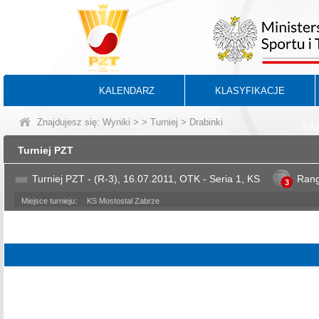
KALENDARZ
KLASYFIKACJE
Znajdujesz się:
Wyniki
>
>
Turniej
> Drabinki
BA
Turniej PZT
Turniej PZT - (R-3), 16.07.2011, OTK - Seria 1, KS
Ran
3
Miejsce turnieju:
KS Mostostal Zabrze