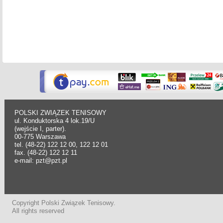
POLSKI ZWIĄZEK TENISOWY
ul. Konduktorska 4 lok.19/U
(wejście I, parter).
00-775 Warszawa
tel. (48-22) 122 12 00, 122 12 01
fax. (48-22) 122 12 11
e-mail: pzt@pzt.pl
Copyright Polski Związek Tenisowy.
All rights reserved