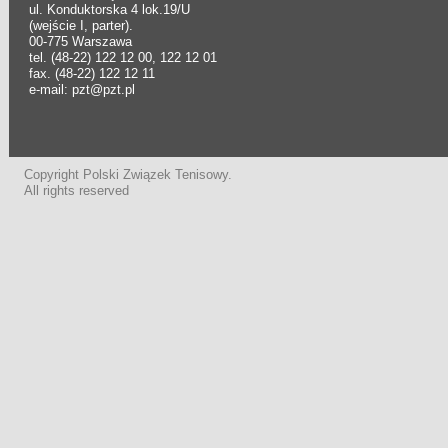
ul. Konduktorska 4 lok.19/U
(wejście I, parter).
00-775 Warszawa
tel. (48-22) 122 12 00, 122 12 01
fax. (48-22) 122 12 11
e-mail: pzt@pzt.pl
Copyright Polski Związek Tenisowy.
All rights reserved