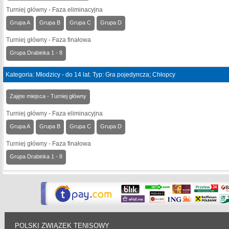
Turniej główny - Faza eliminacyjna
Grupa A
Grupa B
Grupa C
Grupa D
Turniej główny - Faza finałowa
Grupa Drabinka 1 - 8
Kategoria: Młodzicy - do 14 lat. Typ: Gra pojedyncza; Chłopcy
Zajęte miejsca - Turniej główny
Turniej główny - Faza eliminacyjna
Grupa A
Grupa B
Grupa C
Grupa D
Turniej główny - Faza finałowa
Grupa Drabinka 1 - 8
POLSKI ZWIĄZEK TENISOWY