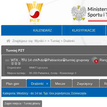
KALENDARZ
KLASYFIKACJE
Znajdujesz się:
Wyniki
>
>
Turniej
> Drabinki
BA
Turniej PZT
WTK - 👋U 14 chł🎾dz😀Pabianice😀turniej grupowy
Ran
5
🥇🥈🥉
Organizator:
MMKT Łęczyca
Miejsce turnieju:
95-200 Pabianice, Grota - Roweckiego 3
Plan gier
Drabinki
Mecze
Zwycięzcy
R
Kategoria: Młodzicy - do 14 lat. Typ: Gra pojedyncza; Dziewczęta
Zajęte miejsca - Turniej główny