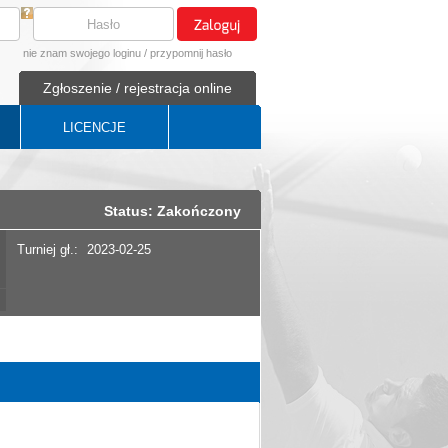
nie znam swojego loginu
/
przypomnij hasło
Zgłoszenie / rejestracja online
LICENCJE
Status: Zakończony
Turniej gł.:
2023-02-25