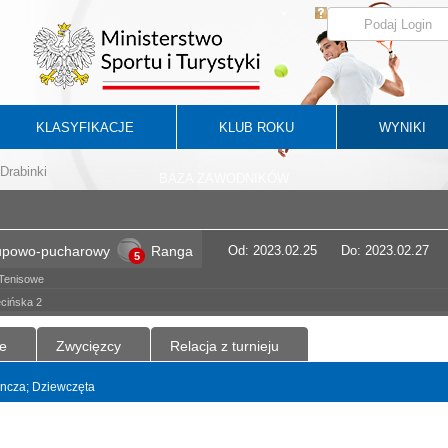
KLASYFIKACJE
KLUB ROKU
WYNIKI
Drabinki
BAZA ZAWODNIKÓW
rupowo-pucharowy
Ranga
Od: 2023.02.25
Do: 2023.02.27
5
Tenisowe
ecińska 2
e
Zwycięzcy
Relacja z turnieju
dyncza; Dziewczęta