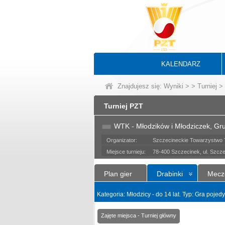
KALENDARZ
Znajdujesz się:
Wyniki
>
>
Turniej
> 
Turniej PZT
WTK - Młodzików i Młodziczek, G
Organizator:
Szczecineckie Towarzystwo 
Miejsce turnieju:
78-400 Szczecinek, ul. Szcz
Plan gier
Drabinki
Mecz
Kategoria: Młodzicy - do 14 lat. Typ: Gra poje
Zajęte miejsca - Turniej główny