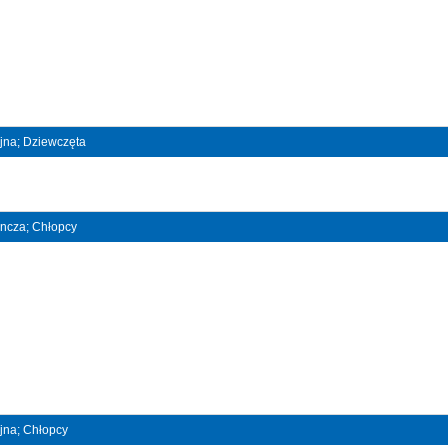
ójna; Dziewczęta
dyncza; Chłopcy
ójna; Chłopcy