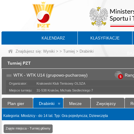
KALENDARZ
KLASYFIKACJE
Znajdujesz się:
Wyniki
>
>
Turniej
> Drabinki
BA
Turniej PZT
WTK - WTK U14 (grupowo-pucharowy)
Ran
5
Organizator:
Krakowski Klub Tenisowy OLSZA
Miejsce turnieju:
31-538 Kraków, Michała Siedleckiego 7
Plan gier
Drabinki
Mecze
Zwycięzcy
R
Kategoria: Młodzicy - do 14 lat. Typ: Gra pojedyncza; Dziewczęta
Zajęte miejsca - Turniej główny