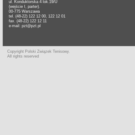
ul. Konduktorska 4 lok.19/U
(wejście I, parter).
00-775 Warszawa
tel. (48-22) 122 12 00, 122 12 01
fax. (48-22) 122 12 11
e-mail: pzt@pzt.pl
Copyright Polski Związek Tenisowy.
All rights reserved