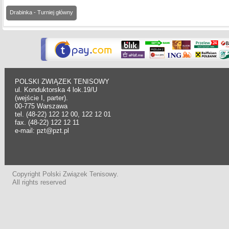
Drabinka - Turniej główny
POLSKI ZWIĄZEK TENISOWY
ul. Konduktorska 4 lok.19/U
(wejście I, parter).
00-775 Warszawa
tel. (48-22) 122 12 00, 122 12 01
fax. (48-22) 122 12 11
e-mail: pzt@pzt.pl
Copyright Polski Związek Tenisowy.
All rights reserved