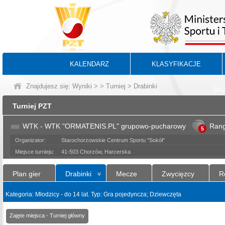
KALENDARZ
KLASYFIKACJE
Znajdujesz się:
Wyniki
>
>
Turniej
> Drabinki
BA
Turniej PZT
WTK - WTK "ORMATENIS.PL" grupowo-pucharowy
Ran
5
Organizator:
Starochorzowskie Centrum Sportu "Sokół"
Miejsce turnieju:
41-503 Chorzów, Harcerska
Plan gier
Drabinki
Mecze
Zwycięzcy
R
Kategoria: Młodzicy - do 14 lat. Typ: Gra pojedyncza; Dziewczęta
Zajęte miejsca - Turniej główny