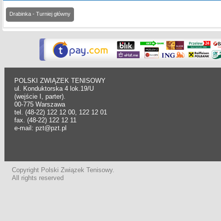
Drabinka - Turniej główny
POLSKI ZWIĄZEK TENISOWY
ul. Konduktorska 4 lok.19/U
(wejście I, parter).
00-775 Warszawa
tel. (48-22) 122 12 00, 122 12 01
fax. (48-22) 122 12 11
e-mail: pzt@pzt.pl
Copyright Polski Związek Tenisowy.
All rights reserved