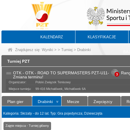
KALENDARZ
KLASYFIKACJE
Znajdujesz się:
Wyniki
>
>
Turniej
> Drabinki
BA
Turniej PZT
OTK - OTK - ROAD TO SUPERMASTERS PZT-U11-
Ran
3
Zmiana terminu!
Organizator:
Polski Związek Tenisowy
Miejsce turnieju:
99-416 Michałówek, Michałówek 6A
Plan gier
Drabinki
Mecze
Zwycięzcy
R
Kategoria: Skrzaty - do 12 lat. Typ: Gra pojedyncza; Dziewczęta
Zajęte miejsca - Turniej główny