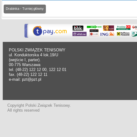
Drabinka - Turniej główny
POLSKI ZWIĄZEK TENISOWY
ul. Konduktorska 4 lok.19/U
(wejście I, parter).
00-775 Warszawa
tel. (48-22) 122 12 00, 122 12 01
fax. (48-22) 122 12 11
e-mail: pzt@pzt.pl
Copyright Polski Związek Tenisowy.
All rights reserved