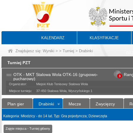
KALENDARZ
KLASYFIKACJE
Znajdujesz się:
Wyniki
>
>
Turniej
> Drabinki
BA
Turniej PZT
OTK - MKT Stalowa Wola OTK-16 (grupowo-
Ran
3
pucharowy)
Organizator:
Miejski Klub Tenisowy Stalowa Wola
Miejsce turnieju:
37-450 Stalowa Wola, Wyszyńskiego 1
Plan gier
Drabinki
Mecze
Zwycięzcy
R
Kategoria: Młodzicy - do 14 lat. Typ: Gra pojedyncza; Dziewczęta
Zajęte miejsca - Turniej główny