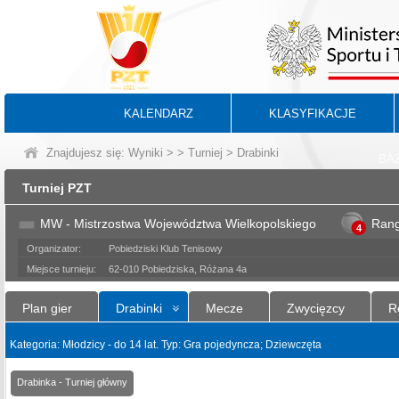
KALENDARZ
KLASYFIKACJE
Znajdujesz się:
Wyniki
>
>
Turniej
> Drabinki
BA
Turniej PZT
MW - Mistrzostwa Województwa Wielkopolskiego
Ran
4
Organizator:
Pobiedziski Klub Tenisowy
Miejsce turnieju:
62-010 Pobiedziska, Różana 4a
Plan gier
Drabinki
Mecze
Zwycięzcy
R
Kategoria: Młodzicy - do 14 lat. Typ: Gra pojedyncza; Dziewczęta
Drabinka - Turniej główny