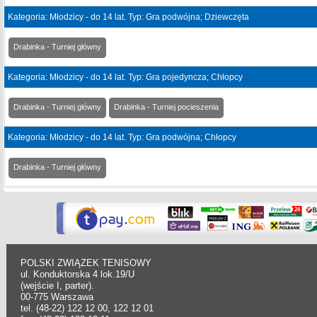
Kategoria: Młodzicy - do 14 lat. Typ: Gra podwójna; Dziewczęta
Drabinka - Turniej główny
Kategoria: Młodzicy - do 14 lat. Typ: Gra pojedyncza; Chłopcy
Drabinka - Turniej główny
Drabinka - Turniej pocieszenia
Kategoria: Młodzicy - do 14 lat. Typ: Gra podwójna; Chłopcy
Drabinka - Turniej główny
POLSKI ZWIĄZEK TENISOWY
ul. Konduktorska 4 lok.19/U
(wejście I, parter).
00-775 Warszawa
tel. (48-22) 122 12 00, 122 12 01