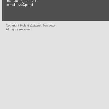
fax. (48-22) 122 12 11
e-mail: pzt@pzt.pl
Copyright Polski Związek Tenisowy.
All rights reserved