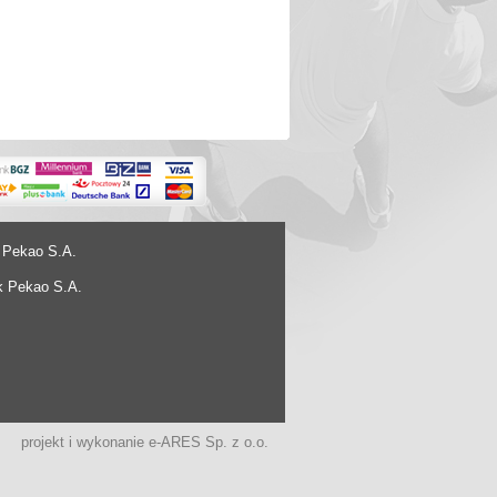
 Pekao S.A.
k Pekao S.A.
projekt i wykonanie
e-ARES Sp. z o.o.