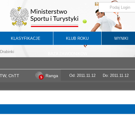
KLASYFIKACJE
KLUB ROKU
WYNIKI
Drabinki
BAZA ZAWODNIKÓW
 HTW, ChTT
Ranga
Od: 2011.11.12
Do: 2011.11.12
5