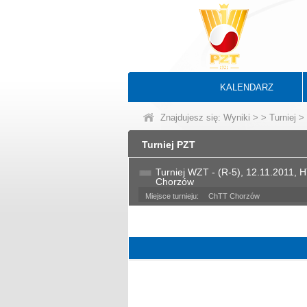
KALENDARZ
Znajdujesz się:
Wyniki
>
>
Turniej
> 
Turniej PZT
Turniej WZT - (R-5), 12.11.2011,
Chorzów
Miejsce turnieju:
ChTT Chorzów