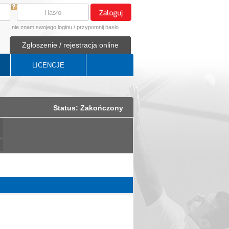
nie znam swojego loginu
/
przypomnij hasło
Zgłoszenie / rejestracja online
LICENCJE
Status: Zakończony