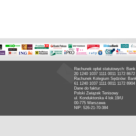
Rachunek opłat statutowych: Bank
20 1240 1037 1111 0011 1172 8672
Rachunek Kolegium Sędziów: Ban
61 1240 1037 1111 0011 1172 8904
Dane do faktur:
Polski Związek Tenisowy
ul. Konduktorska 4 lok.19/U
00-775 Warszawa
NIP: 526-21-70-384