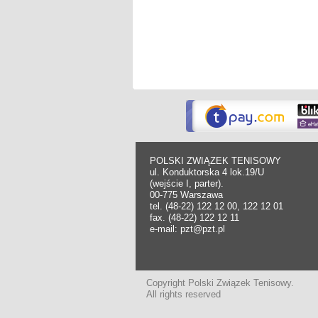
POLSKI ZWIĄZEK TENISOWY
ul. Konduktorska 4 lok.19/U
(wejście I, parter).
00-775 Warszawa
tel. (48-22) 122 12 00, 122 12 01
fax. (48-22) 122 12 11
e-mail: pzt@pzt.pl
Copyright Polski Związek Tenisowy.
All rights reserved