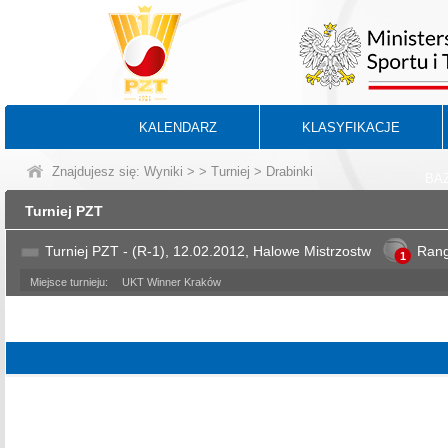
KALENDARZ
KLASYFIKACJE
Znajdujesz się:
Wyniki
>
>
Turniej
> Drabinki
BA
Turniej PZT
Turniej PZT - (R-1), 12.02.2012, Halowe Mistrzostw
Ran
1
Miejsce turnieju:
UKT Winner Kraków