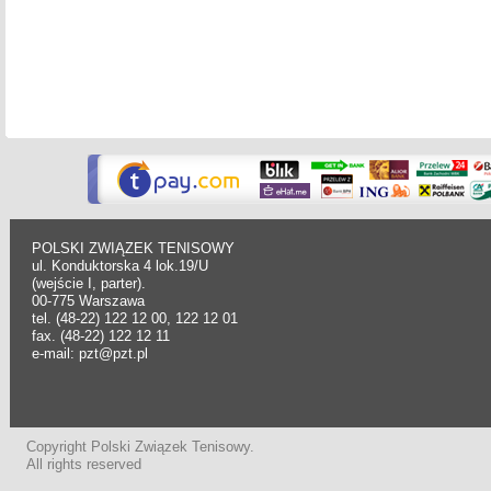
POLSKI ZWIĄZEK TENISOWY
ul. Konduktorska 4 lok.19/U
(wejście I, parter).
00-775 Warszawa
tel. (48-22) 122 12 00, 122 12 01
fax. (48-22) 122 12 11
e-mail: pzt@pzt.pl
Copyright Polski Związek Tenisowy.
All rights reserved