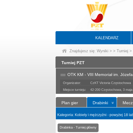
KALENDARZ
Znajdujesz się:
Wyniki
>
>
Turniej
> 
Turniej PZT
OTK KM - VIII Memoriał im. Józefa
Organizator:
CzKT Victoria Częstochowa
Miejsce turnieju:
42-200 Częstochowa, 3 maja
Plan gier
Drabinki
Mecz
Kategoria: Kobiety i mężczyźni - powyżej 18 la
Drabinka - Turniej główny