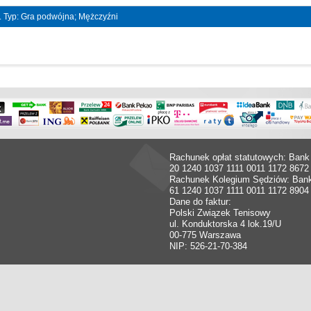
t. Typ: Gra podwójna; Mężczyźni
Rachunek opłat statutowych: Bank
20 1240 1037 1111 0011 1172 8672
Rachunek Kolegium Sędziów: Ban
61 1240 1037 1111 0011 1172 8904
Dane do faktur:
Polski Związek Tenisowy
ul. Konduktorska 4 lok.19/U
00-775 Warszawa
NIP: 526-21-70-384