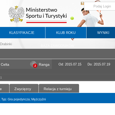
KLASYFIKACJE
KLUB ROKU
WYNIKI
Drabinki
BAZA ZAWODNIKÓW
 Celta
Ranga
Od: 2015.07.15
Do: 2015.07.19
2
 1
e
Zwycięzcy
Relacja z turnieju
t. Typ: Gra pojedyncza; Mężczyźni