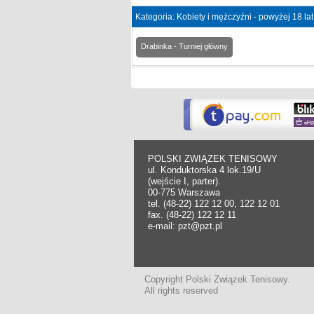
Kategoria: Kobiety i mężczyźni - powyżej 18 la
Drabinka - Turniej główny
POLSKI ZWIĄZEK TENISOWY
ul. Konduktorska 4 lok.19/U
(wejście I, parter).
00-775 Warszawa
tel. (48-22) 122 12 00, 122 12 01
fax. (48-22) 122 12 11
e-mail: pzt@pzt.pl
Copyright Polski Związek Tenisowy.
All rights reserved