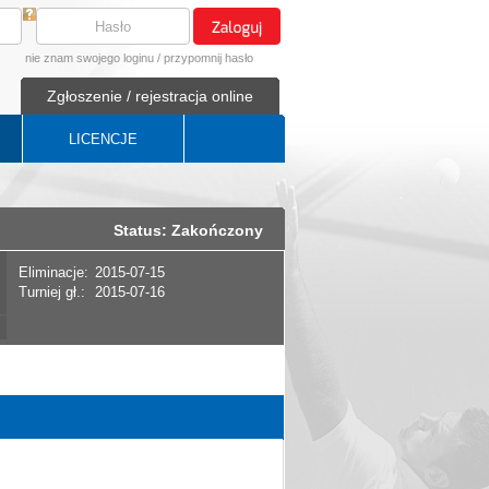
nie znam swojego loginu
/
przypomnij hasło
Zgłoszenie / rejestracja online
LICENCJE
Status: Zakończony
Eliminacje:
2015-07-15
Turniej gł.:
2015-07-16