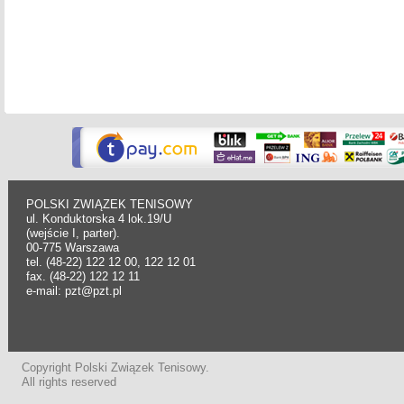
POLSKI ZWIĄZEK TENISOWY
ul. Konduktorska 4 lok.19/U
(wejście I, parter).
00-775 Warszawa
tel. (48-22) 122 12 00, 122 12 01
fax. (48-22) 122 12 11
e-mail: pzt@pzt.pl
Copyright Polski Związek Tenisowy.
All rights reserved