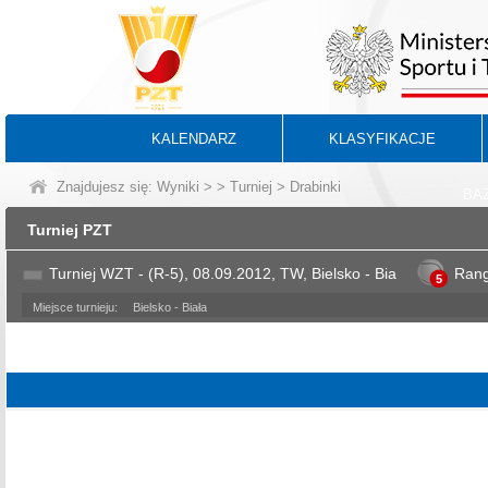
KALENDARZ
KLASYFIKACJE
Znajdujesz się:
Wyniki
>
>
Turniej
> Drabinki
BA
Turniej PZT
Turniej WZT - (R-5), 08.09.2012, TW, Bielsko - Bia
Ran
5
Miejsce turnieju:
Bielsko - Biała