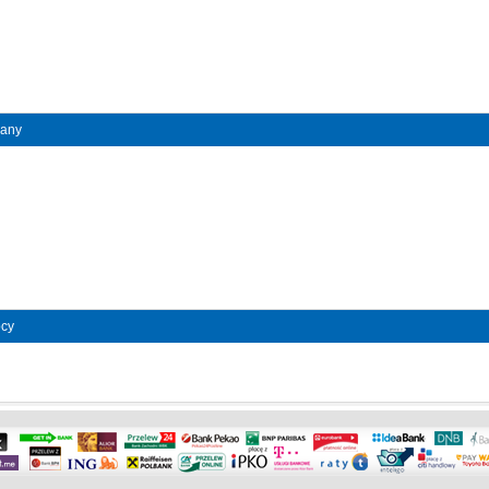
zany
pcy