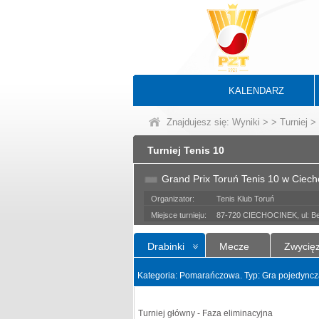
KALENDARZ
Znajdujesz się:
Wyniki
>
>
Turniej
> 
Turniej Tenis 10
Grand Prix Toruń Tenis 10 w Ciech
Organizator:
Tenis Klub Toruń
Miejsce turnieju:
87-720 CIECHOCINEK, ul: B
Drabinki
Mecze
Zwycię
Kategoria: Pomarańczowa. Typ: Gra pojedyncz
Turniej główny - Faza eliminacyjna