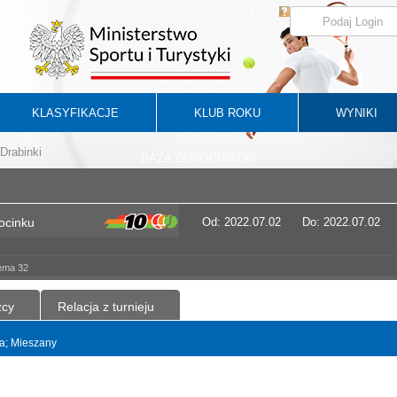
KLASYFIKACJE
KLUB ROKU
WYNIKI
Drabinki
BAZA ZAWODNIKÓW
ocinku
Od: 2022.07.02
Do: 2022.07.02
ema 32
zcy
Relacja z turnieju
a; Mieszany