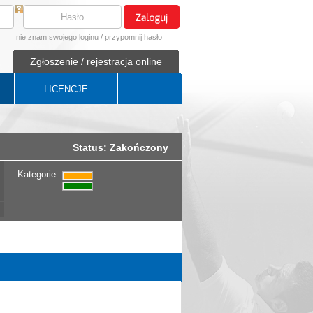
nie znam swojego loginu
/
przypomnij hasło
Zgłoszenie / rejestracja online
LICENCJE
Status: Zakończony
Kategorie: