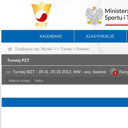
KALENDARZ
KLASYFIKACJE
Znajdujesz się:
Wyniki
>
>
Turniej
> Drabinki
BA
Turniej PZT
Turniej WZT - (R-4), 20.10.2012, MW - woj. świetok
Ran
4
Miejsce turnieju:
Kielce