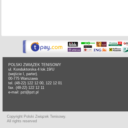
POLSKI ZWIĄZEK TENISOWY
ul. Konduktorska 4 lok.19/U
(wejście I, parter).
00-775 Warszawa
tel. (48-22) 122 12 00, 122 12 01
fax. (48-22) 122 12 11
e-mail: pzt@pzt.pl
Copyright Polski Związek Tenisowy.
All rights reserved