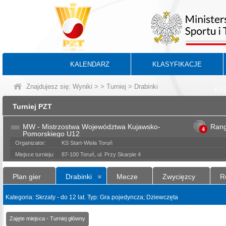
KALENDARZ
KLASYFIKACJE
Znajdujesz się:
Wyniki
>
>
Turniej
> Drabinki
BA
Turniej PZT
MW - Mistrzostwa Województwa Kujawsko-
Ran
4
Pomorskiego U12
Organizator:
KS Start-Wisła Toruń
Miejsce turnieju:
87-100 Toruń, ul. Przy Skarpie 4
Plan gier
Drabinki
Mecze
Zwycięzcy
R
Kategoria: Skrzaty - do 12 lat. Typ: Gra pojedyncza; Dziewczęta
Zajęte miejsca - Turniej główny