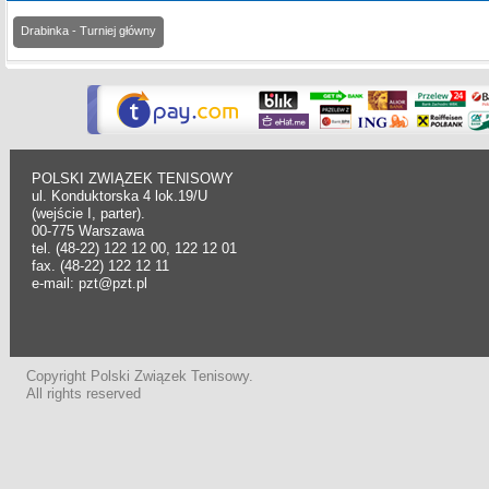
Drabinka - Turniej główny
POLSKI ZWIĄZEK TENISOWY
ul. Konduktorska 4 lok.19/U
(wejście I, parter).
00-775 Warszawa
tel. (48-22) 122 12 00, 122 12 01
fax. (48-22) 122 12 11
e-mail: pzt@pzt.pl
Copyright Polski Związek Tenisowy.
All rights reserved