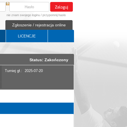
nie znam swojego loginu
/
przypomnij hasło
Zgłoszenie / rejestracja online
LICENCJE
Status: Zakończony
Turniej gł.:
2025-07-20