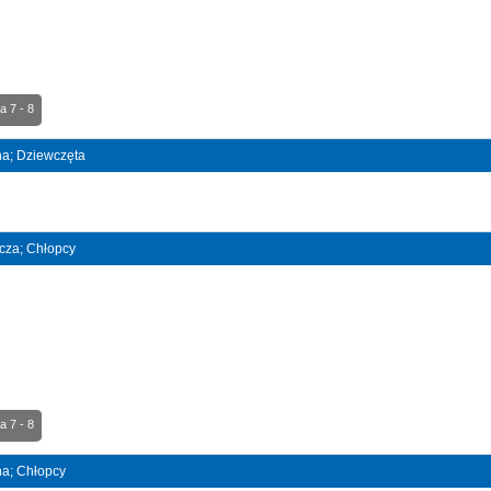
a 7 - 8
jna; Dziewczęta
ncza; Chłopcy
a 7 - 8
jna; Chłopcy