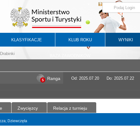
KLASYFIKACJE
KLUB ROKU
WYNIKI
Drabinki
BAZA ZAWODNIKÓW
Ranga
Od: 2025.07.20
Do: 2025.07.22
5
e
Zwycięzcy
Relacja z turnieju
yncza; Dziewczęta