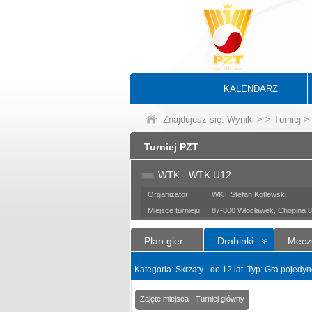
KALENDARZ
Znajdujesz się:
Wyniki
>
>
Turniej
> 
Turniej PZT
WTK - WTK U12
Organizator:
WKT Stefan Kotlewski
Miejsce turnieju:
87-800 Włocławek, Chopina 8
Plan gier
Drabinki
Mecz
Kategoria: Skrzaty - do 12 lat. Typ: Gra pojed
Zajęte miejsca - Turniej główny