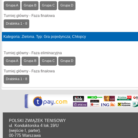
Grupa A
Grupa B
Grupa C
Grupa D
Turniej główny - Faza finałowa
Drabinka 1 - 8
Kategoria: Zielona. Typ: Gra pojedyncza; Chłopcy
Turniej główny - Faza eliminacyjna
Grupa A
Grupa B
Grupa C
Grupa D
Turniej główny - Faza finałowa
Drabinka 1 - 8
POLSKI ZWIĄZEK TENISOWY
ul. Konduktorska 4 lok.19/U
(wejście I, parter).
00-775 Warszawa