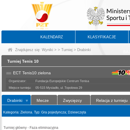
KALENDARZ
KLASYFIKACJE
Znajdujesz się:
Wyniki
>
>
Turniej
> Drabinki
BA
Turniej Tenis 10
ECT Tenis10 zielona
Organizator:
Fundacja Europejskie Centrum Tenisa
Miejsce turnieju:
05-515 Mysiadło, ul. Topolowa 29
Drabinki
Mecze
Zwycięzcy
Relacja z turnieju
Kategoria: Zielona. Typ: Gra pojedyncza; Dziewczęta
Turniej główny - Faza eliminacyjna