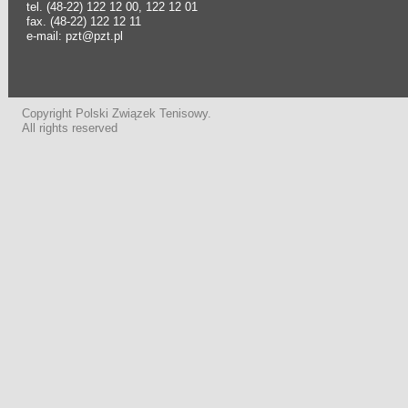
tel. (48-22) 122 12 00, 122 12 01
fax. (48-22) 122 12 11
e-mail: pzt@pzt.pl
Copyright Polski Związek Tenisowy.
All rights reserved