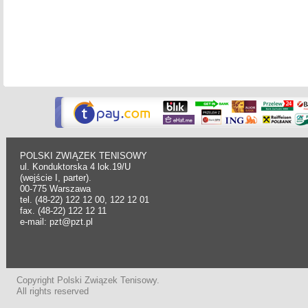
POLSKI ZWIĄZEK TENISOWY
ul. Konduktorska 4 lok.19/U
(wejście I, parter).
00-775 Warszawa
tel. (48-22) 122 12 00, 122 12 01
fax. (48-22) 122 12 11
e-mail: pzt@pzt.pl
Copyright Polski Związek Tenisowy.
All rights reserved