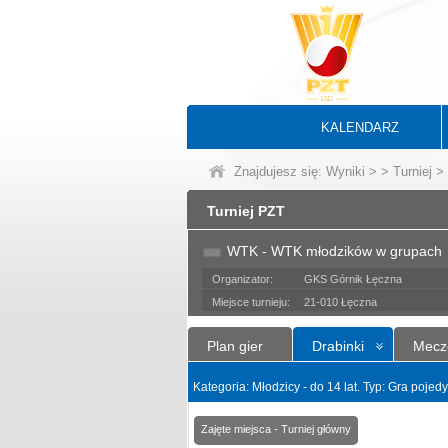
KALENDARZ
Znajdujesz się:
Wyniki
>
>
Turniej
> 
Turniej PZT
WTK - WTK młodzików w grupach
Organizator:
GKS Górnik Łęczna
Miejsce turnieju:
21-010 Łęczna
Plan gier
Drabinki
Mecz
Kategoria: Młodzicy - do 14 lat. Typ: Gra poje
Zajęte miejsca - Turniej główny