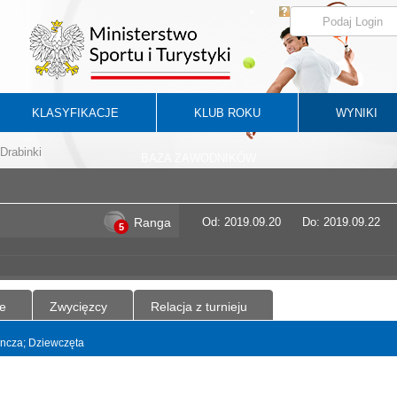
KLASYFIKACJE
KLUB ROKU
WYNIKI
Drabinki
BAZA ZAWODNIKÓW
Ranga
Od: 2019.09.20
Do: 2019.09.22
5
e
Zwycięzcy
Relacja z turnieju
dyncza; Dziewczęta