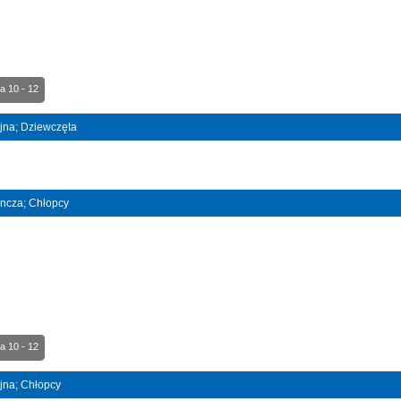
a 10 - 12
ójna; Dziewczęta
dyncza; Chłopcy
a 10 - 12
ójna; Chłopcy