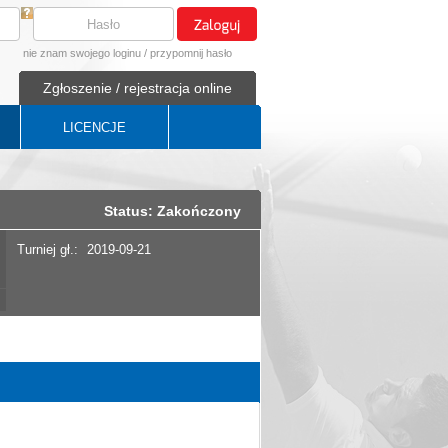
nie znam swojego loginu
/
przypomnij hasło
Zgłoszenie / rejestracja online
LICENCJE
Status: Zakończony
Turniej gł.:
2019-09-21