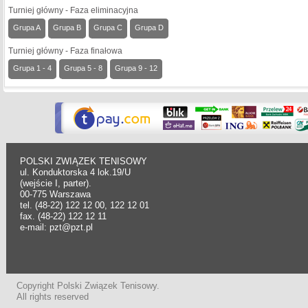
Turniej główny - Faza eliminacyjna
Grupa A
Grupa B
Grupa C
Grupa D
Turniej główny - Faza finałowa
Grupa 1 - 4
Grupa 5 - 8
Grupa 9 - 12
POLSKI ZWIĄZEK TENISOWY
ul. Konduktorska 4 lok.19/U
(wejście I, parter).
00-775 Warszawa
tel. (48-22) 122 12 00, 122 12 01
fax. (48-22) 122 12 11
e-mail: pzt@pzt.pl
Copyright Polski Związek Tenisowy.
All rights reserved