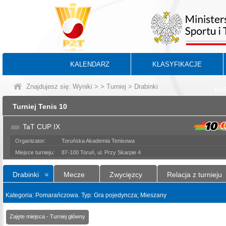
KALENDARZ
KLASYFIKACJE
Znajdujesz się:
Wyniki
>
>
Turniej
> Drabinki
BA
Turniej Tenis 10
TaT CUP IX
Organizator:
Toruńska Akademia Tenisowa
Miejsce turnieju:
87-100 Toruń, ul. Przy Skarpie 4
Drabinki
Mecze
Zwycięzcy
Relacja z turnieju
Kategoria: Pomarańczowa. Typ: Gra pojedyncza; Mieszany
Zajęte miejsca - Turniej główny