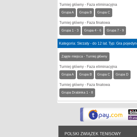
Turniej główny - Faza eliminacyjna
Grupa A
Grupa B
Grupa C
Turniej główny - Faza finałowa
Grupa 1 - 3
Grupa 4 - 6
Grupa 7 - 9
Kategoria: Skrzaty - do 12 lat. Typ: Gra pojedy
Zajęte miejsca - Turniej główny
Turniej główny - Faza eliminacyjna
Grupa A
Grupa B
Grupa C
Grupa D
Turniej główny - Faza finałowa
Grupa Drabinka 1 - 8
POLSKI ZWIĄZEK TENISOWY