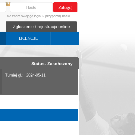
nie znam swojego loginu
/
przypomnij hasło
Zgłoszenie / rejestracja online
LICENCJE
Status: Zakończony
Turniej gł.:
2024-05-11