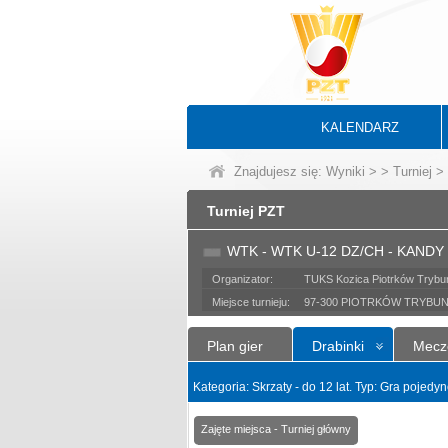
KALENDARZ
Znajdujesz się:
Wyniki
>
>
Turniej
> 
Turniej PZT
WTK - WTK U-12 DZ/CH - KAND
Organizator:
TUKS Kozica Piotrków Trybun
Miejsce turnieju:
97-300 PIOTRKÓW TRYBUNA
Plan gier
Drabinki
Mecz
Kategoria: Skrzaty - do 12 lat. Typ: Gra pojed
Zajęte miejsca - Turniej główny