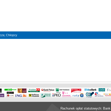
ncza; Chłopcy
Rachunek opłat statutowych: Bank