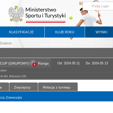
KLASYFIKACJE
KLUB ROKU
WYNIKI
Drabinki
BAZA ZAWODNIKÓW
Y CUP (GRUPOWY)
Ranga
Od: 2024.05.11
Do: 2024.05.13
5
alski
LSKI, Belzacka 108
e
Zwycięzcy
Relacja z turnieju
yncza; Dziewczęta