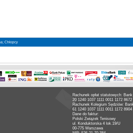
jna; Chłopcy
Rachunek opłat statutowych: Bank
20 1240 1037 1111 0011 1172 8672
Rachunek Kolegium Sędziów: Ban
61 1240 1037 1111 0011 1172 8904
Dane do faktur:
Polski Związek Tenisowy
ul. Konduktorska 4 lok.19/U
00-775 Warszawa
NIP: 526-21-70-384