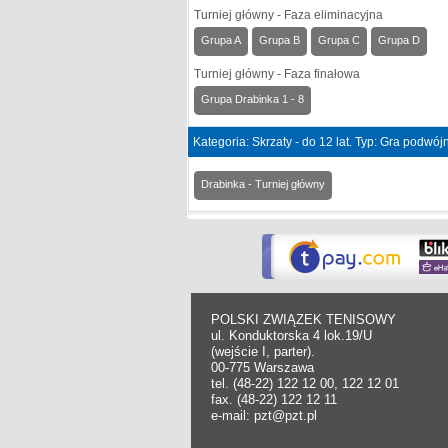
Turniej główny - Faza eliminacyjna
Grupa A
Grupa B
Grupa C
Grupa D
Turniej główny - Faza finałowa
Grupa Drabinka 1 - 8
Kategoria: Skrzaty - do 12 lat. Typ: Gra podwó
Drabinka - Turniej główny
POLSKI ZWIĄZEK TENISOWY
ul. Konduktorska 4 lok.19/U
(wejście I, parter).
00-775 Warszawa
tel. (48-22) 122 12 00, 122 12 01
fax. (48-22) 122 12 11
e-mail: pzt@pzt.pl