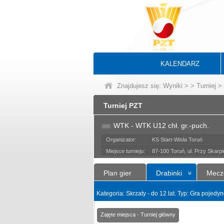
KALENDARZ
Znajdujesz się:
Wyniki
>
>
Turniej
> 
Turniej PZT
WTK - WTK U12 chł. gr.-puch.
Organizator:
KS Start-Wisła Toruń
Miejsce turnieju:
87-100 Toruń, ul. Przy Skarpi
Plan gier
Drabinki
Mecz
Kategoria: Skrzaty - do 12 lat. Typ: Gra pojedy
Zajęte miejsca - Turniej główny