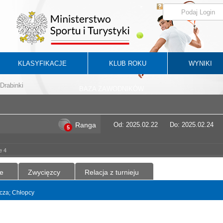
KLASYFIKACJE
KLUB ROKU
WYNIKI
Drabinki
BAZA ZAWODNIKÓW
Ranga
Od: 2025.02.22
Do: 2025.02.24
5
e 4
e
Zwycięzcy
Relacja z turnieju
ncza; Chłopcy