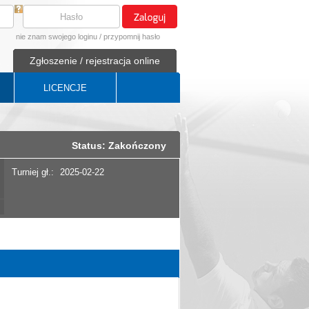
nie znam swojego loginu
/
przypomnij hasło
Zgłoszenie / rejestracja online
LICENCJE
Status: Zakończony
Turniej gł.:
2025-02-22