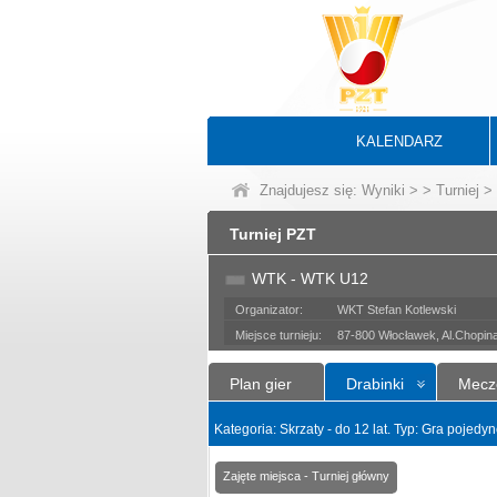
KALENDARZ
Znajdujesz się:
Wyniki
>
>
Turniej
> 
Turniej PZT
WTK - WTK U12
Organizator:
WKT Stefan Kotlewski
Miejsce turnieju:
87-800 Włocławek, Al.Chopin
Plan gier
Drabinki
Mecz
Kategoria: Skrzaty - do 12 lat. Typ: Gra pojed
Zajęte miejsca - Turniej główny