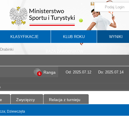
KLASYFIKACJE
KLUB ROKU
WYNIKI
Drabinki
BAZA ZAWODNIKÓW
Ranga
Od: 2025.07.12
Do: 2025.07.14
5
a
e
Zwycięzcy
Relacja z turnieju
yncza; Dziewczęta