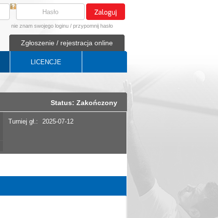
nie znam swojego loginu
/
przypomnij hasło
Zgłoszenie / rejestracja online
LICENCJE
Status: Zakończony
Turniej gł.:
2025-07-12