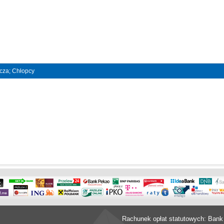
ncza; Chłopcy
Rachunek opłat statutowych: Bank