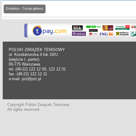
Drabinka - Turniej główny
POLSKI ZWIĄZEK TENISOWY
ul. Konduktorska 4 lok.19/U
(wejście I, parter).
00-775 Warszawa
tel. (48-22) 122 12 00, 122 12 01
fax. (48-22) 122 12 11
e-mail: pzt@pzt.pl
Copyright Polski Związek Tenisowy.
All rights reserved