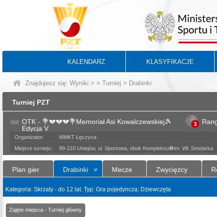
KALENDARZ
KLASYFIKACJE
Znajdujesz się:
Wyniki
>
>
Turniej
> Drabinki
BA
Turniej PZT
OTK - 💐💔💔💔💐Memoriał Asi Kowalczewskiej🎾
Ran
3
Edycja V
Organizator:
MMKT Łęczyca
Miejsce turnieju:
99-210 Uniejów, ul. Sportowa, obok Kompleksu⚽️im. Wł. Smolarka
Plan gier
Drabinki
Mecze
Zwycięzcy
R
Kategoria: Skrzaty - do 12 lat. Typ: Gra pojedyncza; Dziewczęta
Zajęte miejsca - Turniej główny