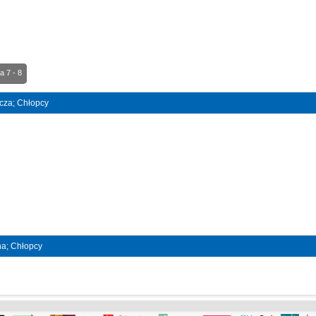
a 7 - 8
ncza; Chłopcy
jna; Chłopcy