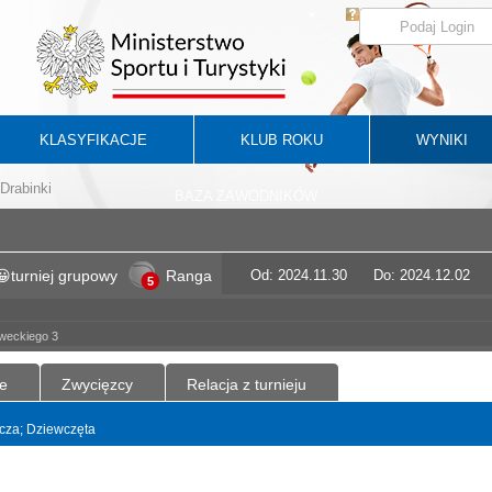
KLASYFIKACJE
KLUB ROKU
WYNIKI
Drabinki
BAZA ZAWODNIKÓW
turniej grupowy
Ranga
Od: 2024.11.30
Do: 2024.12.02
5
oweckiego 3
e
Zwycięzcy
Relacja z turnieju
yncza; Dziewczęta