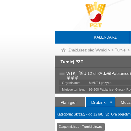
KALENDARZ
Znajdujesz się:
Wyniki
>
>
Turniej
> 
Turniej PZT
WTK - 👋U 12 chł🎾dz😀Pabianice
🥇🥈🥉
Organizator:
MMKT Łęczyca
Miejsce turnieju:
95-200 Pabianice, Grota - R
Plan gier
Drabinki
Mecz
Kategoria: Skrzaty - do 12 lat. Typ: Gra pojed
Zajęte miejsca - Turniej główny