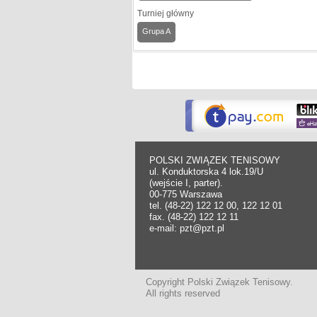
Turniej główny
Grupa A
POLSKI ZWIĄZEK TENISOWY
ul. Konduktorska 4 lok.19/U
(wejście I, parter).
00-775 Warszawa
tel. (48-22) 122 12 00, 122 12 01
fax. (48-22) 122 12 11
e-mail: pzt@pzt.pl
Copyright Polski Związek Tenisowy.
All rights reserved