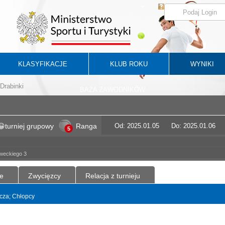
KLASYFIKACJE
KLUB ROKU
WYNIKI
Drabinki
BAZA ZAWODNIKÓW
turniej grupowy
Ranga
Od: 2025.01.05
Do: 2025.01.06
5
oweckiego 3
e
Zwycięzcy
Relacja z turnieju
ncza; Chłopcy