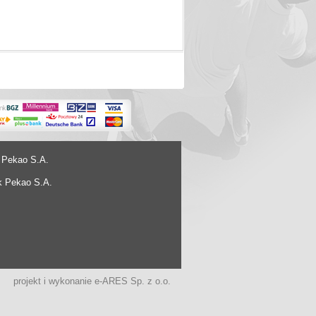
 Pekao S.A.
k Pekao S.A.
projekt i wykonanie
e-ARES Sp. z o.o.