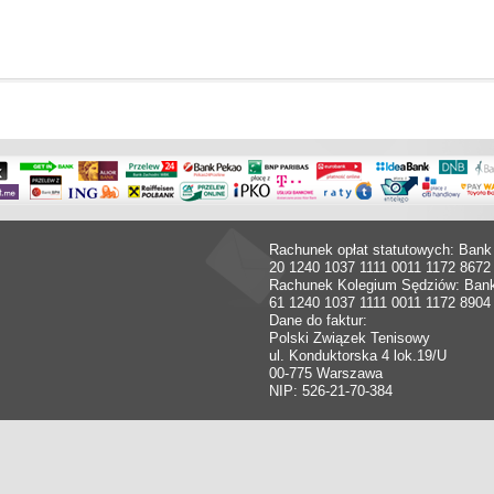
Rachunek opłat statutowych: Bank
20 1240 1037 1111 0011 1172 8672
Rachunek Kolegium Sędziów: Ban
61 1240 1037 1111 0011 1172 8904
Dane do faktur:
Polski Związek Tenisowy
ul. Konduktorska 4 lok.19/U
00-775 Warszawa
NIP: 526-21-70-384