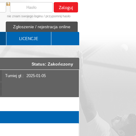
nie znam swojego loginu
/
przypomnij hasło
Zgłoszenie / rejestracja online
LICENCJE
Status: Zakończony
Turniej gł.:
2025-01-05