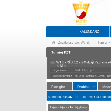
KALENDARZ
Znajdujesz się:
Wyniki
>
>
Turniej
> 
Turniej PZT
WTK - 👋U 12 chł🎾dz😀Pabianice
🥇🥈🥉
Organizator:
MMKT Łęczyca
Miejsce turnieju:
95-200 Pabianice, Grota - R
Plan gier
Drabinki
Mecz
Kategoria: Skrzaty - do 12 lat. Typ: Gra pojedy
Zajęte miejsca - Turniej główny