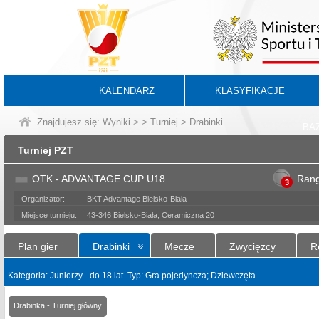
KALENDARZ
KLASYFIKACJE
Znajdujesz się:
Wyniki
>
>
Turniej
> Drabinki
BA
Turniej PZT
OTK - ADVANTAGE CUP U18
Ran
3
Organizator:
BKT Advantage Bielsko-Biała
Miejsce turnieju:
43-346 Bielsko-Biała, Ceramiczna 20
Plan gier
Drabinki
Mecze
Zwycięzcy
R
Kategoria: Juniorzy - do 18 lat. Typ: Gra pojedyncza; Dziewczęta
Drabinka - Turniej główny