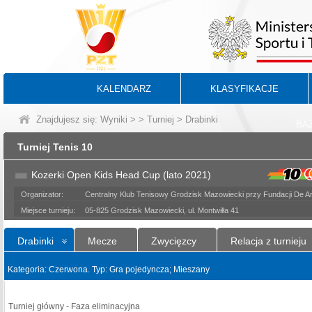
KALENDARZ
KLASYFIKACJE
Znajdujesz się:
Wyniki
>
>
Turniej
> Drabinki
BA
Turniej Tenis 10
Kozerki Open Kids Head Cup (lato 2021)
Organizator:
Centralny Klub Tenisowy Grodzisk Mazowiecki przy Fundacji De Art
Miejsce turnieju:
05-825 Grodzisk Mazowiecki, ul. Montwiłła 41
Drabinki
Mecze
Zwycięzcy
Relacja z turnieju
Kategoria: Czerwona. Typ: Gra pojedyncza; Mieszany
Turniej główny - Faza eliminacyjna