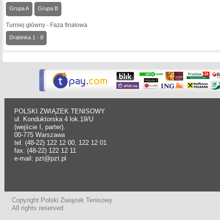
Grupa A
Grupa B
Turniej główny - Faza finałowa
Drabinka 1 - 8
POLSKI ZWIĄZEK TENISOWY
ul. Konduktorska 4 lok.19/U
(wejście I, parter).
00-775 Warszawa
tel. (48-22) 122 12 00, 122 12 01
fax. (48-22) 122 12 11
e-mail: pzt@pzt.pl
Copyright Polski Związek Tenisowy.
All rights reserved