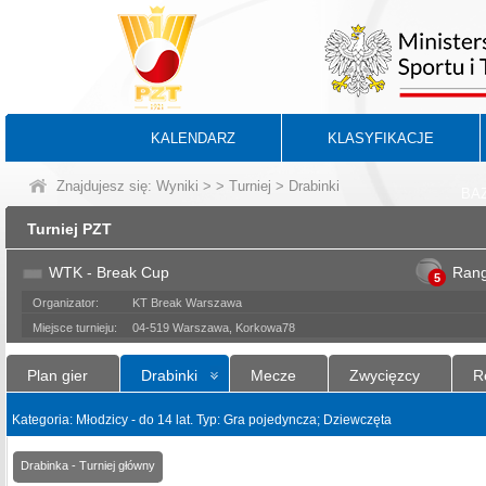
KALENDARZ
KLASYFIKACJE
Znajdujesz się:
Wyniki
>
>
Turniej
> Drabinki
BA
Turniej PZT
WTK - Break Cup
Ran
5
Organizator:
KT Break Warszawa
Miejsce turnieju:
04-519 Warszawa, Korkowa78
Plan gier
Drabinki
Mecze
Zwycięzcy
R
Kategoria: Młodzicy - do 14 lat. Typ: Gra pojedyncza; Dziewczęta
Drabinka - Turniej główny