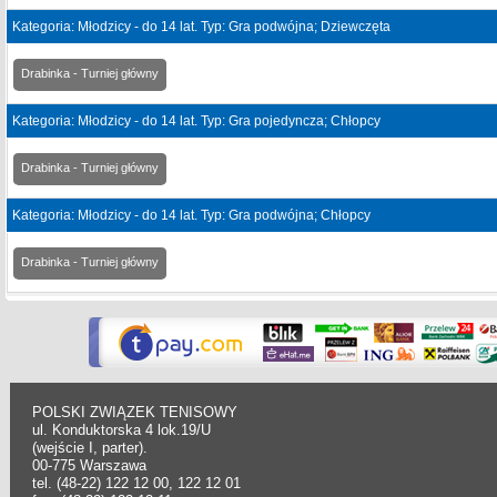
Kategoria: Młodzicy - do 14 lat. Typ: Gra podwójna; Dziewczęta
Drabinka - Turniej główny
Kategoria: Młodzicy - do 14 lat. Typ: Gra pojedyncza; Chłopcy
Drabinka - Turniej główny
Kategoria: Młodzicy - do 14 lat. Typ: Gra podwójna; Chłopcy
Drabinka - Turniej główny
POLSKI ZWIĄZEK TENISOWY
ul. Konduktorska 4 lok.19/U
(wejście I, parter).
00-775 Warszawa
tel. (48-22) 122 12 00, 122 12 01