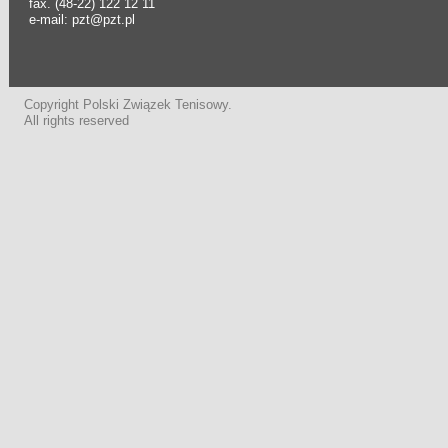
fax. (48-22) 122 12 11
e-mail: pzt@pzt.pl
Copyright Polski Związek Tenisowy.
All rights reserved