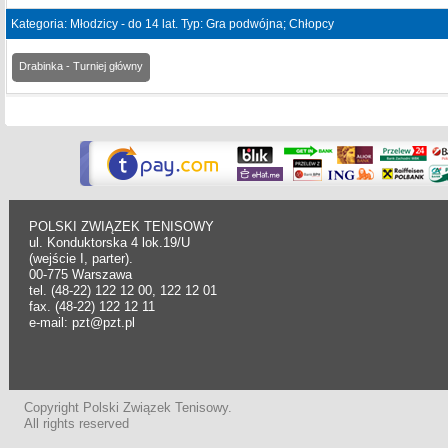
Kategoria: Młodzicy - do 14 lat. Typ: Gra podwójna; Chłopcy
Drabinka - Turniej główny
POLSKI ZWIĄZEK TENISOWY
ul. Konduktorska 4 lok.19/U
(wejście I, parter).
00-775 Warszawa
tel. (48-22) 122 12 00, 122 12 01
fax. (48-22) 122 12 11
e-mail: pzt@pzt.pl
Copyright Polski Związek Tenisowy.
All rights reserved