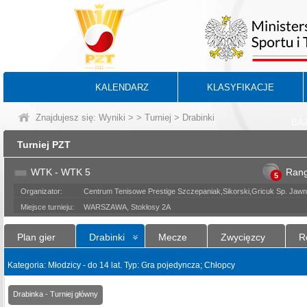
KALENDARZ
KLASYFIKACJE
Znajdujesz się:
Wyniki
>
>
Turniej
> Drabinki
BA
Turniej PZT
WTK - WTK 5
Ran
5
Organizator:
Centrum Tenisowe Prestige Szczepaniak,Sikorski,Gricuk Sp. Ja
Miejsce turnieju:
WARSZAWA, Stokłosy 2A
Plan gier
Drabinki
Mecze
Zwycięzcy
R
Kategoria: Młodzicy - do 14 lat. Typ: Gra pojedyncza; Chłopcy
Drabinka - Turniej główny