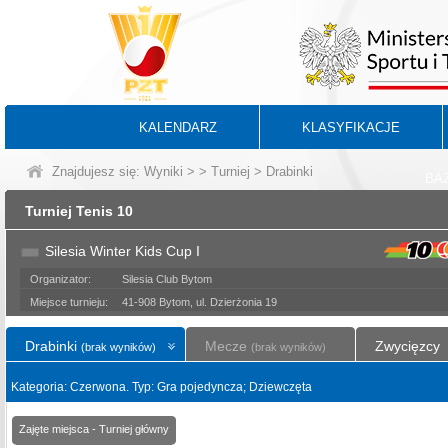
KALENDARZ
KLASYFIKACJE
Znajdujesz się:
Wyniki
>
>
Turniej
> Drabinki
BA
Turniej Tenis 10
Silesia Winter Kids Cup I
Organizator:
Silesia Club Bytom
Miejsce turnieju:
41-908 Bytom, ul. Dzierżonia 19
Drabinki
Mecze
Zwycięzcy
(brak wyników)
(brak wyników)
Kategoria: Czerwona. Typ: Gra pojedyncza; Dziewczęta
Zajęte miejsca - Turniej główny