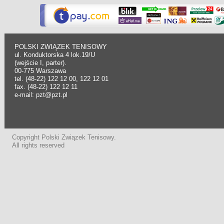
POLSKI ZWIĄZEK TENISOWY
ul. Konduktorska 4 lok.19/U
(wejście I, parter).
00-775 Warszawa
tel. (48-22) 122 12 00, 122 12 01
fax. (48-22) 122 12 11
e-mail: pzt@pzt.pl
Copyright Polski Związek Tenisowy.
All rights reserved