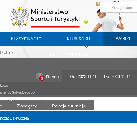
KLASYFIKACJE
KLUB ROKU
WYNIKI
Drabinki
BAZA ZAWODNIKÓW
Ranga
Od: 2023.11.11
Do: 2023.11.14
3
ykowo
ia, ul. Sobieskiego 50
e
Zwycięzcy
Relacja z turnieju
dyncza; Dziewczęta