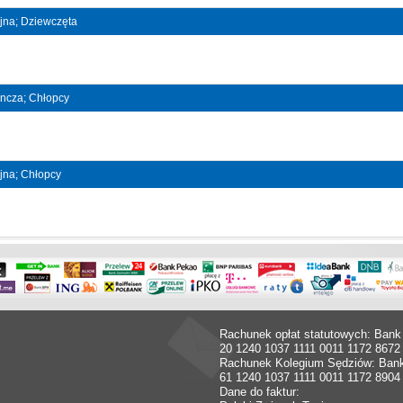
ójna; Dziewczęta
dyncza; Chłopcy
ójna; Chłopcy
Rachunek opłat statutowych: Bank
20 1240 1037 1111 0011 1172 8672
Rachunek Kolegium Sędziów: Ban
61 1240 1037 1111 0011 1172 8904
Dane do faktur: