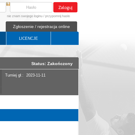
nie znam swojego loginu
/
przypomnij hasło
Zgłoszenie / rejestracja online
LICENCJE
Status: Zakończony
Turniej gł.:
2023-11-11