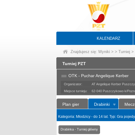
KALENDARZ
Znajdujesz się:
Wyniki
>
>
Turniej
> 
Turniej PZT
OTK - Puchar Angelique Kerber
Organizator:
AT Angelique Kerber Puszcz
Miejsce turnieju:
62-040 Puszczykowo k/Poznan
Plan gier
Drabinki
Mecz
Kategoria: Młodzicy - do 14 lat. Typ: Gra poje
Drabinka - Turniej główny