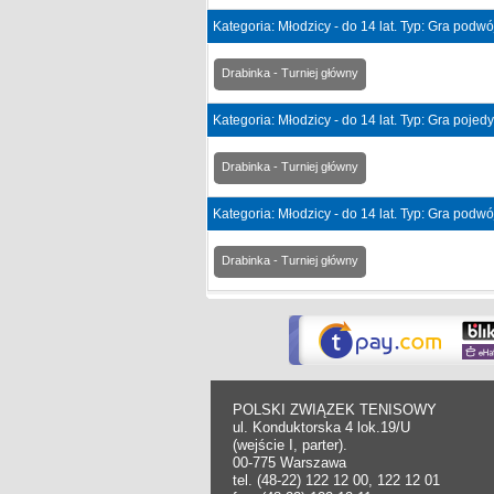
Kategoria: Młodzicy - do 14 lat. Typ: Gra podw
Drabinka - Turniej główny
Kategoria: Młodzicy - do 14 lat. Typ: Gra poje
Drabinka - Turniej główny
Kategoria: Młodzicy - do 14 lat. Typ: Gra podw
Drabinka - Turniej główny
POLSKI ZWIĄZEK TENISOWY
ul. Konduktorska 4 lok.19/U
(wejście I, parter).
00-775 Warszawa
tel. (48-22) 122 12 00, 122 12 01