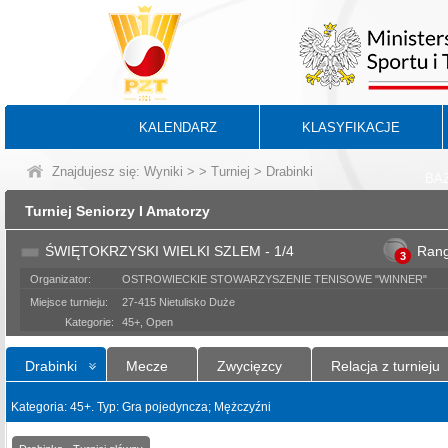
KALENDARZ
KLASYFIKACJE
Znajdujesz się:
Wyniki
>
>
Turniej
> Drabinki
BA
Turniej Seniorzy I Amatorzy
ŚWIĘTOKRZYSKI WIELKI SZLEM - 1/4
Ran
3
Organizator:
OSTROWIECKIE STOWARZYSZENIE TENISOWE "WINNER"
Miejsce turnieju:
27-415 Nietulisko Duże
Kategorie:
45+, Open
Drabinki
Mecze
Zwycięzcy
Relacja z turnieju
Kategoria: 45+. Typ: Gra pojedyncza; Mężczyźni