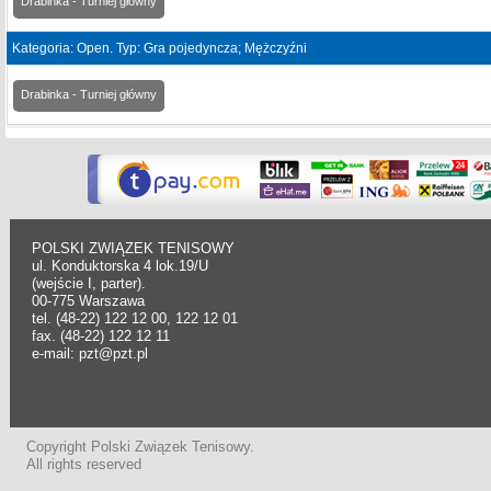
Drabinka - Turniej główny
Kategoria: Open. Typ: Gra pojedyncza; Mężczyźni
Drabinka - Turniej główny
POLSKI ZWIĄZEK TENISOWY
ul. Konduktorska 4 lok.19/U
(wejście I, parter).
00-775 Warszawa
tel. (48-22) 122 12 00, 122 12 01
fax. (48-22) 122 12 11
e-mail: pzt@pzt.pl
Copyright Polski Związek Tenisowy.
All rights reserved