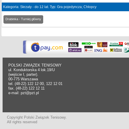
Kategoria: Skrzaty - do 12 lat. Typ: Gra pojedyncza; Chłopcy
Drabinka - Turniej główny
POLSKI ZWIĄZEK TENISOWY
ul. Konduktorska 4 lok.19/U
(wejście I, parter).
00-775 Warszawa
tel. (48-22) 122 12 00, 122 12 01
fax. (48-22) 122 12 11
e-mail: pzt@pzt.pl
Copyright Polski Związek Tenisowy.
All rights reserved