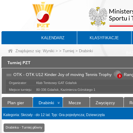
KALENDARZ
KLASYFIKACJE
Znajdujesz się:
Wyniki
>
>
Turniej
> Drabinki
BA
Turniej PZT
OTK - OTK U12 Kinder Joy of moving Tennis Trophy
Ran
3
Organizator:
Klub Tenisowy GAT Gdańsk
Miejsce turnieju:
80-336 Gdańsk, Kazimierza Górskiego 1
Plan gier
Drabinki
Mecze
Zwycięzcy
R
Kategoria: Skrzaty - do 12 lat. Typ: Gra pojedyncza; Dziewczęta
Drabinka - Turniej główny