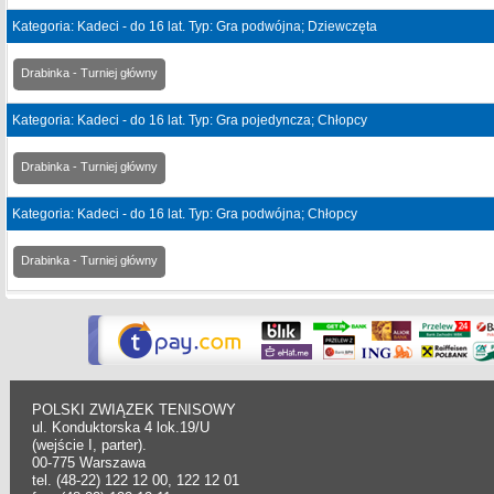
Kategoria: Kadeci - do 16 lat. Typ: Gra podwójna; Dziewczęta
Drabinka - Turniej główny
Kategoria: Kadeci - do 16 lat. Typ: Gra pojedyncza; Chłopcy
Drabinka - Turniej główny
Kategoria: Kadeci - do 16 lat. Typ: Gra podwójna; Chłopcy
Drabinka - Turniej główny
POLSKI ZWIĄZEK TENISOWY
ul. Konduktorska 4 lok.19/U
(wejście I, parter).
00-775 Warszawa
tel. (48-22) 122 12 00, 122 12 01