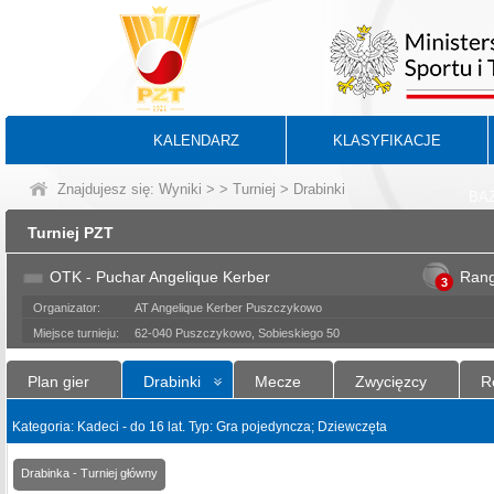
KALENDARZ
KLASYFIKACJE
Znajdujesz się:
Wyniki
>
>
Turniej
> Drabinki
BA
Turniej PZT
OTK - Puchar Angelique Kerber
Ran
3
Organizator:
AT Angelique Kerber Puszczykowo
Miejsce turnieju:
62-040 Puszczykowo, Sobieskiego 50
Plan gier
Drabinki
Mecze
Zwycięzcy
R
Kategoria: Kadeci - do 16 lat. Typ: Gra pojedyncza; Dziewczęta
Drabinka - Turniej główny