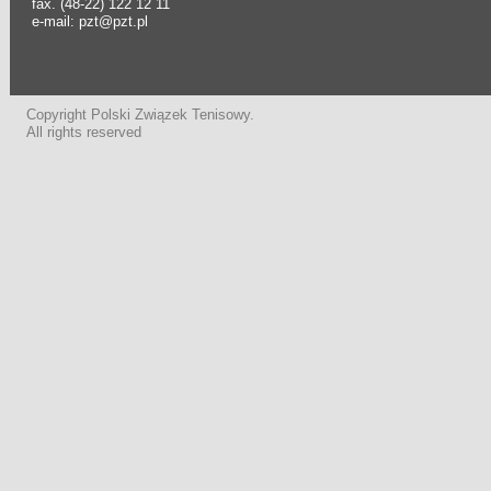
fax. (48-22) 122 12 11
e-mail: pzt@pzt.pl
Copyright Polski Związek Tenisowy.
All rights reserved