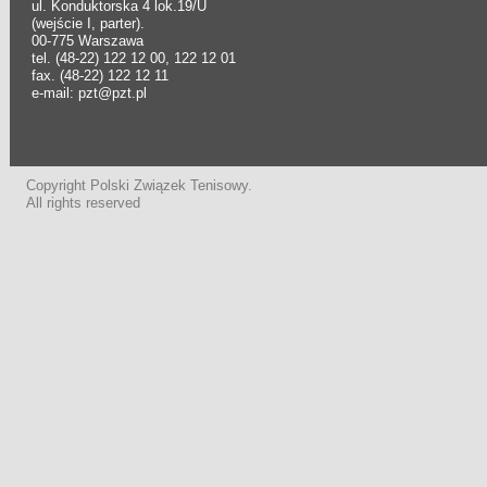
ul. Konduktorska 4 lok.19/U
(wejście I, parter).
00-775 Warszawa
tel. (48-22) 122 12 00, 122 12 01
fax. (48-22) 122 12 11
e-mail: pzt@pzt.pl
Copyright Polski Związek Tenisowy.
All rights reserved