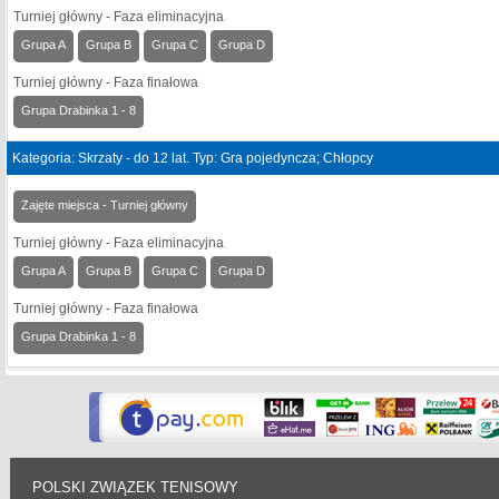
Turniej główny - Faza eliminacyjna
Grupa A
Grupa B
Grupa C
Grupa D
Turniej główny - Faza finałowa
Grupa Drabinka 1 - 8
Kategoria: Skrzaty - do 12 lat. Typ: Gra pojedyncza; Chłopcy
Zajęte miejsca - Turniej główny
Turniej główny - Faza eliminacyjna
Grupa A
Grupa B
Grupa C
Grupa D
Turniej główny - Faza finałowa
Grupa Drabinka 1 - 8
POLSKI ZWIĄZEK TENISOWY