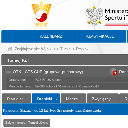
KALENDARZ
KLASYFIKACJE
Znajdujesz się:
Wyniki
>
>
Turniej
> Drabinki
BA
Turniej PZT
OTK - CTS CUP (grupowo-pucharowy)
Ran
3
Organizator:
POZ BRUK Sobota
Miejsce turnieju:
62-090 Sobota k/Rokietnicy, ul. Poznańska 43
Plan gier
Drabinki
Mecze
Zwycięzcy
R
Kategoria: Skrzaty - do 12 lat. Typ: Gra pojedyncza; Dziewczęta
Zajęte miejsca - Turniej główny