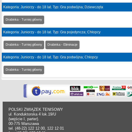
Kategoria: Juniorzy - do 18 lat. Typ: Gra podwójna; Dziewczęta
Drabinka - Turniej główny
Kategoria: Juniorzy - do 18 lat. Typ: Gra pojedyncza; Chłopcy
Drabinka - Turniej główny
Drabinka - Eliminacje
Kategoria: Juniorzy - do 18 lat. Typ: Gra podwójna; Chłopcy
Drabinka - Turniej główny
POLSKI ZWIĄZEK TENISOWY
ul. Konduktorska 4 lok.19/U
(wejście I, parter).
00-775 Warszawa
tel. (48-22) 122 12 00, 122 12 01