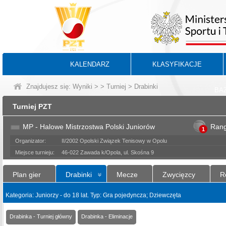
KALENDARZ
KLASYFIKACJE
Znajdujesz się:
Wyniki
>
>
Turniej
> Drabinki
BA
Turniej PZT
MP - Halowe Mistrzostwa Polski Juniorów
Ran
1
Organizator:
II/2002 Opolski Związek Tenisowy w Opolu
Miejsce turnieju:
46-022 Zawada k/Opola, ul. Skośna 9
Plan gier
Drabinki
Mecze
Zwycięzcy
R
Kategoria: Juniorzy - do 18 lat. Typ: Gra pojedyncza; Dziewczęta
Drabinka - Turniej główny
Drabinka - Eliminacje