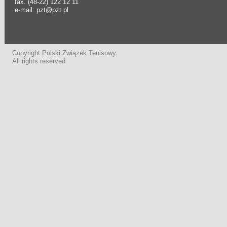
fax. (48-22) 122 12 11
e-mail: pzt@pzt.pl
Copyright Polski Związek Tenisowy.
All rights reserved