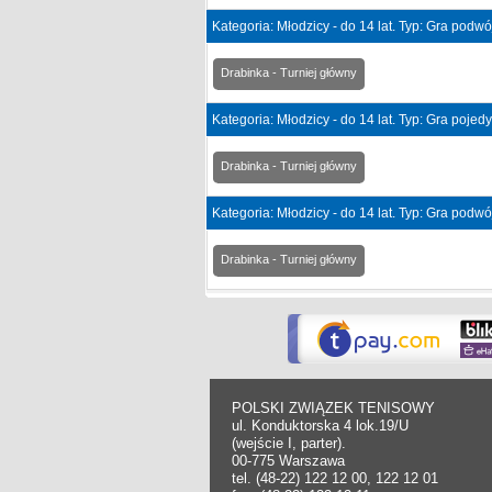
Kategoria: Młodzicy - do 14 lat. Typ: Gra podw
Drabinka - Turniej główny
Kategoria: Młodzicy - do 14 lat. Typ: Gra poje
Drabinka - Turniej główny
Kategoria: Młodzicy - do 14 lat. Typ: Gra podw
Drabinka - Turniej główny
POLSKI ZWIĄZEK TENISOWY
ul. Konduktorska 4 lok.19/U
(wejście I, parter).
00-775 Warszawa
tel. (48-22) 122 12 00, 122 12 01