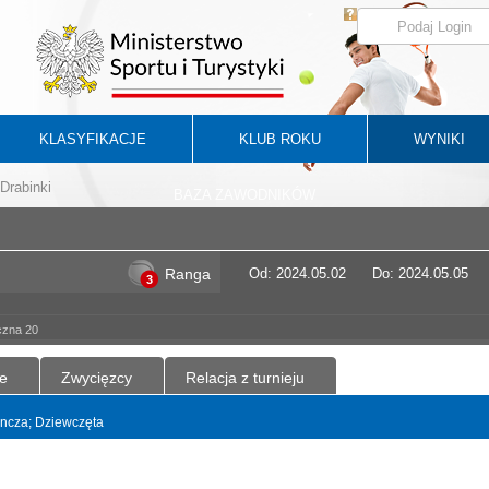
KLASYFIKACJE
KLUB ROKU
WYNIKI
Drabinki
BAZA ZAWODNIKÓW
Ranga
Od: 2024.05.02
Do: 2024.05.05
3
czna 20
e
Zwycięzcy
Relacja z turnieju
dyncza; Dziewczęta