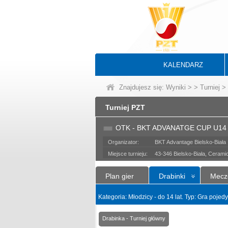
KALENDARZ
Znajdujesz się:
Wyniki
>
>
Turniej
> 
Turniej PZT
OTK - BKT ADVANATGE CUP U14
Organizator:
BKT Advantage Bielsko-Biała
Miejsce turnieju:
43-346 Bielsko-Biała, Cerami
Plan gier
Drabinki
Mecz
Kategoria: Młodzicy - do 14 lat. Typ: Gra poje
Drabinka - Turniej główny