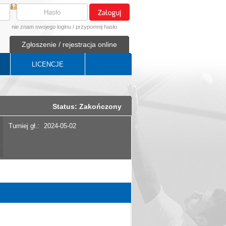
nie znam swojego loginu
/
przypomnij hasło
Zgłoszenie / rejestracja online
LICENCJE
Status: Zakończony
Turniej gł.:
2024-05-02