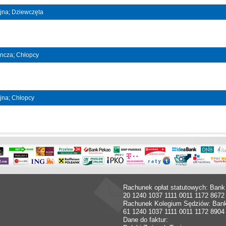
ójna; Dziewczęta
dyncza; Chłopcy
ójna; Chłopcy
Rachunek opłat statutowych: Bank
20 1240 1037 1111 0011 1172 8672
Rachunek Kolegium Sędziów: Ban
61 1240 1037 1111 0011 1172 8904
Dane do faktur: