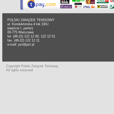
POLSKI ZWIĄZEK TENISOWY
ul. Konduktorska 4 lok.19/U
(wejście I, parter).
00-775 Warszawa
tel. (48-22) 122 12 00, 122 12 01
fax. (48-22) 122 12 11
e-mail: pzt@pzt.pl
Copyright Polski Związek Tenisowy.
All rights reserved