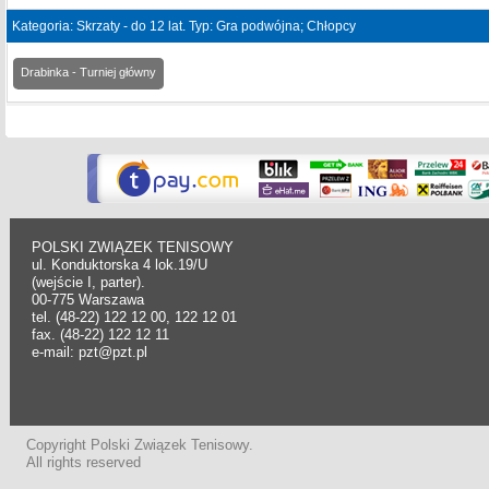
Kategoria: Skrzaty - do 12 lat. Typ: Gra podwójna; Chłopcy
Drabinka - Turniej główny
POLSKI ZWIĄZEK TENISOWY
ul. Konduktorska 4 lok.19/U
(wejście I, parter).
00-775 Warszawa
tel. (48-22) 122 12 00, 122 12 01
fax. (48-22) 122 12 11
e-mail: pzt@pzt.pl
Copyright Polski Związek Tenisowy.
All rights reserved