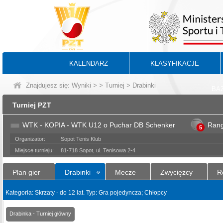
KALENDARZ
KLASYFIKACJE
Znajdujesz się:
Wyniki
>
>
Turniej
> Drabinki
BA
Turniej PZT
WTK - KOPIA - WTK U12 o Puchar DB Schenker
Ran
5
Organizator:
Sopot Tenis Klub
Miejsce turnieju:
81-718 Sopot, ul. Tenisowa 2-4
Plan gier
Drabinki
Mecze
Zwycięzcy
R
Kategoria: Skrzaty - do 12 lat. Typ: Gra pojedyncza; Chłopcy
Drabinka - Turniej główny