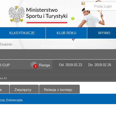
KLASYFIKACJE
KLUB ROKU
WYNIKI
Drabinki
BAZA ZAWODNIKÓW
D CUP
Ranga
Od: 2019.02.23
Do: 2019.02.26
3
ska 42
e
Zwycięzcy
Relacja z turnieju
yncza; Dziewczęta