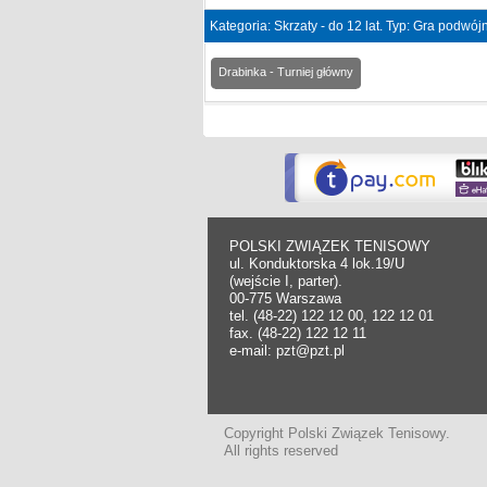
Kategoria: Skrzaty - do 12 lat. Typ: Gra podwó
Drabinka - Turniej główny
POLSKI ZWIĄZEK TENISOWY
ul. Konduktorska 4 lok.19/U
(wejście I, parter).
00-775 Warszawa
tel. (48-22) 122 12 00, 122 12 01
fax. (48-22) 122 12 11
e-mail: pzt@pzt.pl
Copyright Polski Związek Tenisowy.
All rights reserved