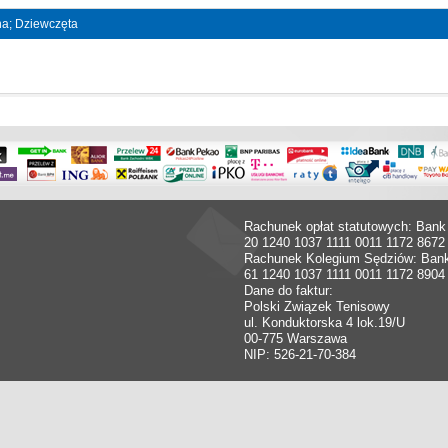
jna; Dziewczęta
Rachunek opłat statutowych: Bank
20 1240 1037 1111 0011 1172 8672
Rachunek Kolegium Sędziów: Ban
61 1240 1037 1111 0011 1172 8904
Dane do faktur:
Polski Związek Tenisowy
ul. Konduktorska 4 lok.19/U
00-775 Warszawa
NIP: 526-21-70-384