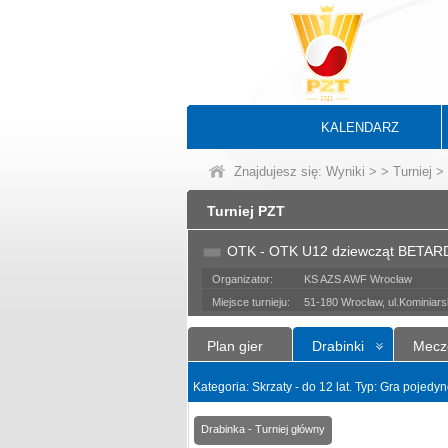
KALENDARZ
Znajdujesz się:
Wyniki
>
>
Turniej
> 
Turniej PZT
OTK - OTK U12 dziewcząt BETAR
Organizator:
KS AZS AWF Wrocław
Miejsce turnieju:
51-180 Wrocław, ul.Kominiar
Plan gier
Drabinki
Mecz
Kategoria: Skrzaty - do 12 lat. Typ: Gra pojed
Drabinka - Turniej główny