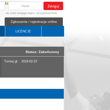
nie znam swojego loginu
/
przypomnij hasło
Zgłoszenie / rejestracja online
LICENCJE
Status: Zakończony
Turniej gł.:
2019-02-23