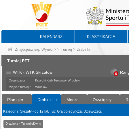
KALENDARZ
KLASYFIKACJE
Znajdujesz się:
Wyniki
>
>
Turniej
> Drabinki
BA
Turniej PZT
WTK - WTK Skrzatów
Ran
5
Organizator:
Krzycki Klub Tenisowy Wrocław
Miejsce turnieju:
Wrocław
Plan gier
Drabinki
Mecze
Zwycięzcy
R
Kategoria: Skrzaty - do 12 lat. Typ: Gra pojedyncza; Dziewczęta
Drabinka - Turniej główny