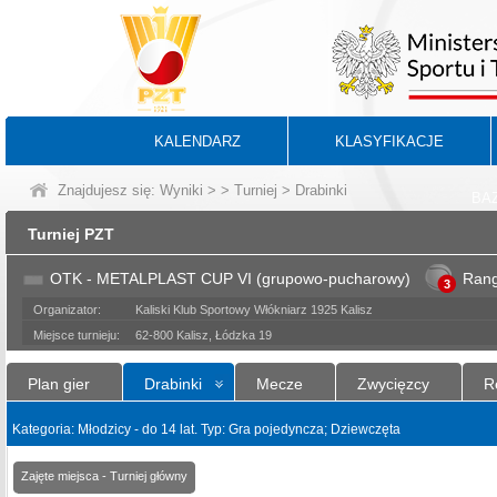
KALENDARZ
KLASYFIKACJE
Znajdujesz się:
Wyniki
>
>
Turniej
> Drabinki
BA
Turniej PZT
OTK - METALPLAST CUP VI (grupowo-pucharowy)
Ran
3
Organizator:
Kaliski Klub Sportowy Włókniarz 1925 Kalisz
Miejsce turnieju:
62-800 Kalisz, Łódzka 19
Plan gier
Drabinki
Mecze
Zwycięzcy
R
Kategoria: Młodzicy - do 14 lat. Typ: Gra pojedyncza; Dziewczęta
Zajęte miejsca - Turniej główny