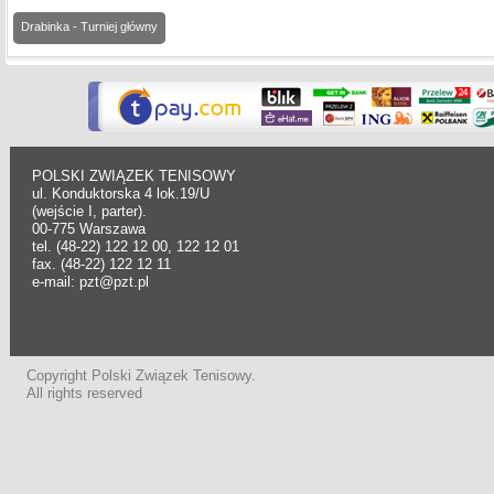
Drabinka - Turniej główny
POLSKI ZWIĄZEK TENISOWY
ul. Konduktorska 4 lok.19/U
(wejście I, parter).
00-775 Warszawa
tel. (48-22) 122 12 00, 122 12 01
fax. (48-22) 122 12 11
e-mail: pzt@pzt.pl
Copyright Polski Związek Tenisowy.
All rights reserved