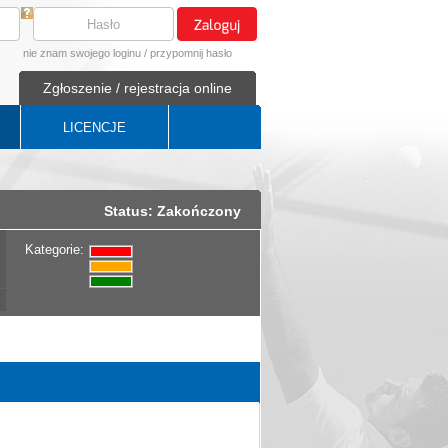
nie znam swojego loginu
/
przypomnij hasło
Zgłoszenie / rejestracja online
LICENCJE
Status: Zakończony
Kategorie: