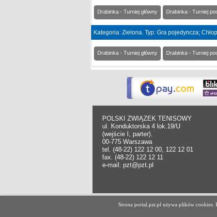
Drabinka - Turniej główny
Drabinka - Turniej po
Kategoria: Zielona. Typ: Gra pojedyncza; Chło
Drabinka - Turniej główny
Drabinka - Turniej po
POLSKI ZWIĄZEK TENISOWY
ul. Konduktorska 4 lok.19/U
(wejście I, parter).
00-775 Warszawa
tel. (48-22) 122 12 00, 122 12 01
fax. (48-22) 122 12 11
e-mail: pzt@pzt.pl
Copyright Polski Związek Tenisowy.
Strona portal.pzt.pl używa plików cookies
All rights reserved