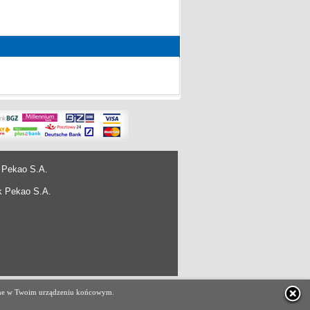
 Pekao S.A.
k Pekao S.A.
projekt i wykonanie
e-ARES Sp. z o.o.
czane w Twoim urządzeniu końcowym.