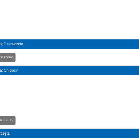
a; Dziewczęta
cieszenia
a; Chłopcy
a 10 - 12
wczęta