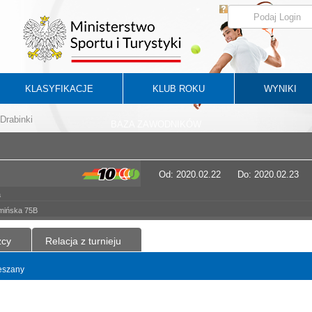
KLASYFIKACJE
KLUB ROKU
WYNIKI
Drabinki
BAZA ZAWODNIKÓW
Od: 2020.02.22
Do: 2020.02.23
a
łmińska 75B
zcy
Relacja z turnieju
ieszany