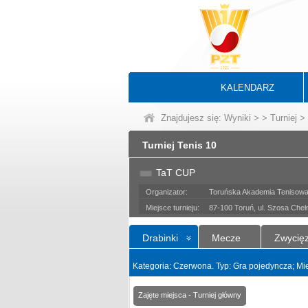
KALENDARZ
Znajdujesz się:
Wyniki
>
>
Turniej
> 
Turniej Tenis 10
TaT CUP
Organizator:
Toruńska Akademia Tenisow
Miejsce turnieju:
87-100 Toruń, ul. Szosa Che
Drabinki
Mecze
Zwycię
Kategoria: Czerwona. Typ: Gra pojedyncza; M
Zajęte miejsca - Turniej główny