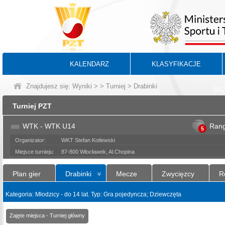
KALENDARZ
KLASYFIKACJE
Znajdujesz się:
Wyniki
>
>
Turniej
> Drabinki
BA
Turniej PZT
WTK - WTK U14
Ran
5
Organizator:
WKT Stefan Kotlewski
Miejsce turnieju:
87-800 Włocławek, Al.Chopina
Plan gier
Drabinki
Mecze
Zwycięzcy
R
Kategoria: Młodzicy - do 14 lat. Typ: Gra pojedyncza; Dziewczęta
Zajęte miejsca - Turniej główny