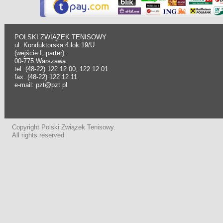
POLSKI ZWIĄZEK TENISOWY
ul. Konduktorska 4 lok.19/U
(wejście I, parter).
00-775 Warszawa
tel. (48-22) 122 12 00, 122 12 01
fax. (48-22) 122 12 11
e-mail: pzt@pzt.pl
Copyright Polski Związek Tenisowy.
All rights reserved