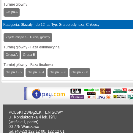
Turniej główny
Grupa A
Kategoria: Skrzaty - do 12 lat. Typ: Gra pojedyncza; Chłopcy
Zajęte miejsca - Turniej główny
Turniej główny - Faza eliminacyjna
Grupa A
Grupa B
Turniej główny - Faza finałowa
Grupa 1 - 2
Grupa 3 - 4
Grupa 5 - 6
Grupa 7 - 8
POLSKI ZWIĄZEK TENISOWY
ul. Konduktorska 4 lok.19/U
(wejście I, parter).
00-775 Warszawa
tel. (48-22) 122 12 00, 122 12 01