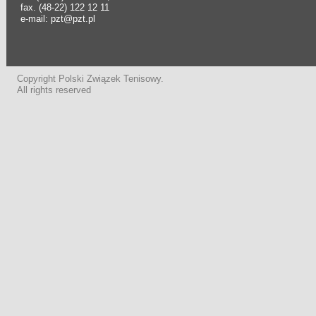
fax. (48-22) 122 12 11
e-mail: pzt@pzt.pl
Copyright Polski Związek Tenisowy.
All rights reserved