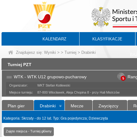
KALENDARZ
KLASYFIKACJE
Znajdujesz się:
Wyniki
>
>
Turniej
> Drabinki
BA
Turniej PZT
WTK - WTK U12 grupowo-pucharowy
Ran
5
Organizator:
WKT Stefan Kotlewski
Miejsce turnieju:
87-800 Wlocławek, Aleja Chopina 8 - przy Hali Mistrzów
Plan gier
Drabinki
Mecze
Zwycięzcy
R
Kategoria: Skrzaty - do 12 lat. Typ: Gra pojedyncza; Dziewczęta
Zajęte miejsca - Turniej główny