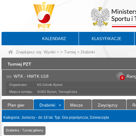
KALENDARZ
KLASYFIKACJE
Znajdujesz się:
Wyniki
>
>
Turniej
> Drabinki
BA
Turniej PZT
WTK - HWTK U18
Ran
5
Organizator:
KS Górnik Bytom
Miejsce turnieju:
41902 Bytom, Tarnogórska
Plan gier
Drabinki
Mecze
Zwycięzcy
R
Kategoria: Juniorzy - do 18 lat. Typ: Gra pojedyncza; Dziewczęta
Drabinka - Turniej główny