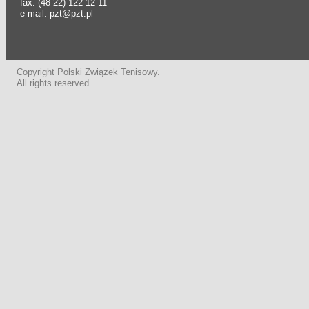
fax. (48-22) 122 12 11
e-mail: pzt@pzt.pl
Copyright Polski Związek Tenisowy.
All rights reserved