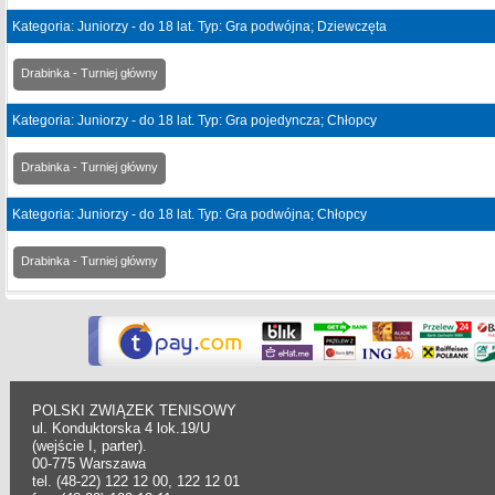
Kategoria: Juniorzy - do 18 lat. Typ: Gra podwójna; Dziewczęta
Drabinka - Turniej główny
Kategoria: Juniorzy - do 18 lat. Typ: Gra pojedyncza; Chłopcy
Drabinka - Turniej główny
Kategoria: Juniorzy - do 18 lat. Typ: Gra podwójna; Chłopcy
Drabinka - Turniej główny
POLSKI ZWIĄZEK TENISOWY
ul. Konduktorska 4 lok.19/U
(wejście I, parter).
00-775 Warszawa
tel. (48-22) 122 12 00, 122 12 01