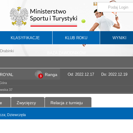
KLASYFIKACJE
KLUB ROKU
WYNIKI
Drabinki
BAZA ZAWODNIKÓW
T ROYAL
Ranga
Od: 2022.12.17
Do: 2022.12.19
3
 Góra
owska 37
e
Zwycięzcy
Relacja z turnieju
yncza; Dziewczęta