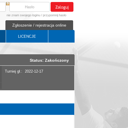
nie znam swojego loginu
/
przypomnij hasło
Zgłoszenie / rejestracja online
LICENCJE
Status: Zakończony
Turniej gł.:
2022-12-17