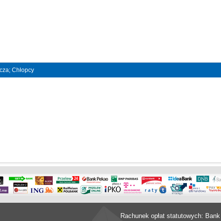
ncza; Chłopcy
Rachunek opłat statutowych: Bank