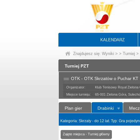
KALENDARZ
Znajdujesz się:
Wyniki
>
>
Turniej
> 
Turniej PZT
OTK - OTK Skrzatów o Puchar K
Organizator:
Klub Tenisowy Royal Zielona
Miejsce turnieju:
65-001 Zielona Góra, Sulech
Plan gier
Drabinki
Mecz
Kategoria: Skrzaty - do 12 lat. Typ: Gra pojed
Zajęte miejsca - Turniej główny