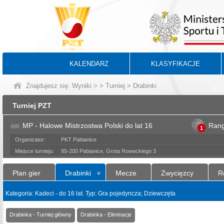
KALENDARZ
KLASYFIKACJE
Znajdujesz się:
Wyniki
>
>
Turniej
> Drabinki
BA
Turniej PZT
MP - Halowe Mistrzostwa Polski do lat 16
Ran
1
Organizator:
PKT Pabianice
Miejsce turnieju:
95-200 Pabianice, Grota Roweckiego 3
Plan gier
Drabinki
Mecze
Zwycięzcy
R
Kategoria: Kadeci - do 16 lat. Typ: Gra pojedyncza; Dziewczęta
Drabinka - Turniej główny
Drabinka - Eliminacje