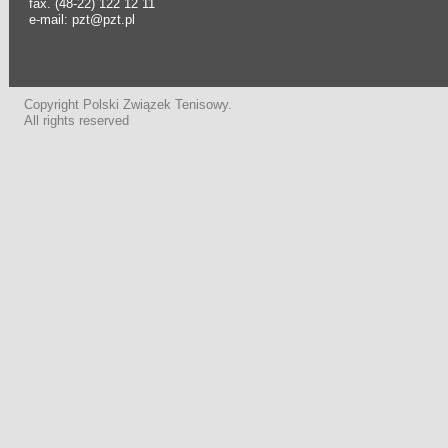
fax. (48-22) 122 12 11
e-mail: pzt@pzt.pl
Copyright Polski Związek Tenisowy.
All rights reserved