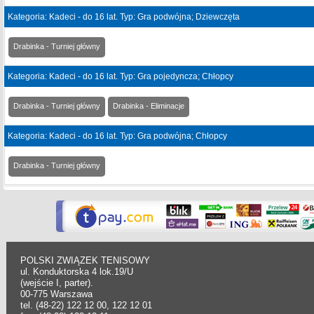
Kategoria: Kadeci - do 16 lat. Typ: Gra podwójna; Dziewczęta
Drabinka - Turniej główny
Kategoria: Kadeci - do 16 lat. Typ: Gra pojedyncza; Chłopcy
Drabinka - Turniej główny
Drabinka - Eliminacje
Kategoria: Kadeci - do 16 lat. Typ: Gra podwójna; Chłopcy
Drabinka - Turniej główny
POLSKI ZWIĄZEK TENISOWY
ul. Konduktorska 4 lok.19/U
(wejście I, parter).
00-775 Warszawa
tel. (48-22) 122 12 00, 122 12 01