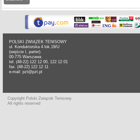
POLSKI ZWIĄZEK TENISOWY
ul. Konduktorska 4 lok.19/U
(wejście I, parter).
00-775 Warszawa
tel. (48-22) 122 12 00, 122 12 01
fax. (48-22) 122 12 11
e-mail: pzt@pzt.pl
Copyright Polski Związek Tenisowy.
All rights reserved