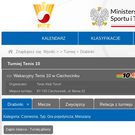
KALENDARZ
KLASYFIKACJE
Znajdujesz się:
Wyniki
>
>
Turniej
> Drabinki
BA
Turniej Tenis 10
Wakacyjny Tenis 10 w Ciechocinku
Organizator:
Tenis Klub Toruń
Miejsce turnieju:
87-720 Ciechocinek, ul: Bema 32
Drabinki
Mecze
Zwycięzcy
Relacja z turnieju
Kategoria: Czerwona. Typ: Gra pojedyncza; Mieszany
Zajęte miejsca - Turniej główny